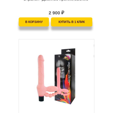
2 900
₽