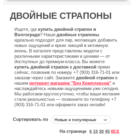
ДВОЙНЫЕ СТРАПОНЫ
Ищете, где
купить двойной страпон в
Волгограде
? Наши
двойные страпоны
идеально подходят для пар, желающих добавить
новых ощущений и ярких эмоций в интимную
жизнь. В каталоге представлены модели с
различными характеристиками и ценами — от
доступных
до премиум-класса. Вы можете
купить двойной страпон с доставкой
прямо
сейчас, позвонив по номеру +7 (903) 316-71-01 или
заказав через сайт. Закажите
двойной страпон
в
нашем
интернет магазине "Без Комплексов"
и
наслаждайтесь новыми ощущениями уже сегодня.
Мы работаем круглосуточно, чтобы ваши желания
стали реальностью — позвоните по телефону +7
(903) 316-71-01 или оформите заказ онлайн!
Сортировать по
На странице
6
15
30
45
ВСЕ