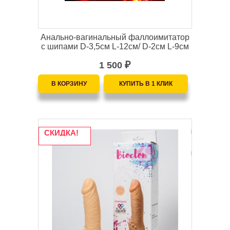
Анально-вагинальный фаллоимитатор
с шипами D-3,5см L-12см/ D-2см L-9см
1 500
₽
СКИДКА!