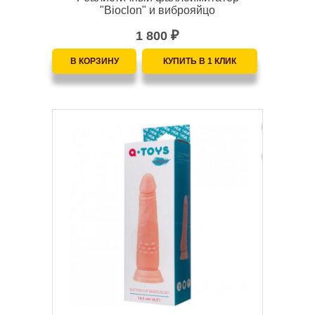
"Bioclon" и виброяйцо
1 800
₽