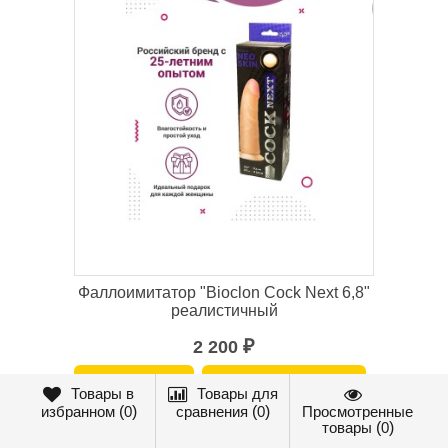
Фаллоимитатор "Bioclon Cock Next 6,8"
реалистичный
2 200
₽
Товары в
Товары для
избранном
(
0
)
сравнения
(
0
)
Просмотренные
товары
(
0
)