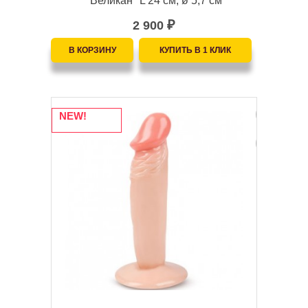
"Великан" L 24 см, ø 5,7 см
2 900
₽
NEW!