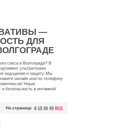
РВАТИВЫ —
ОСТЬ ДЛЯ
ВОЛГОГРАДЕ
го секса в Волгограде? В
сортимент ультратонких
ые ощущения и защиту. Мы
акажите онлайн или по телефону
 комплексов! Наши
т и безопасность в интимной
На странице
6
15
30
45
ВСЕ