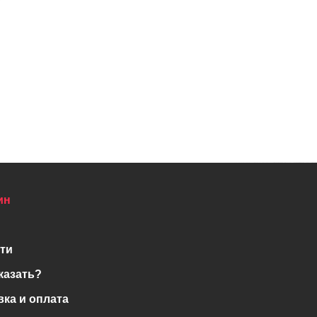
ин
ти
казать?
вка и оплата