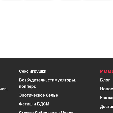
Секс игрушки
Магаз
Возбудители, стимуляторы,
Блог
попперс
мии,
Новос
Эротическое белье
Как за
Фетиш и БДСМ
Доста
Смазки Лубриканты Масла