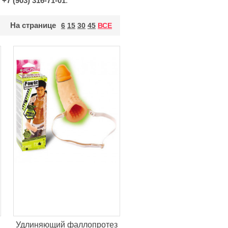
у
+7 (903) 316-71-01
.
На странице
6
15
30
45
ВСЕ
Удлиняющий фаллопротез