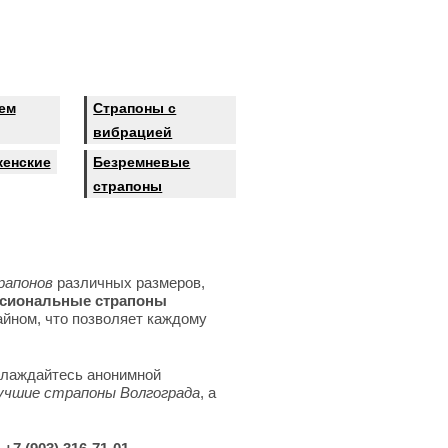
ем
Страпоны с
вибрацией
женские
Безремневые
страпоны
рапонов
различных размеров,
сиональные страпоны
йном, что позволяет каждому
слаждайтесь анонимной
учшие страпоны Волгограда
, а