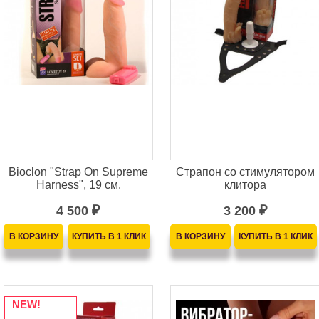
Bioclon "Strap On Supreme
Страпон со стимулятором
Harness", 19 см.
клитора
4 500
3 200
₽
₽
NEW!