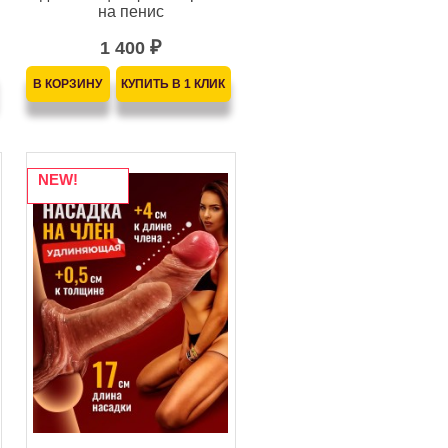
на пенис
1 400
₽
NEW!