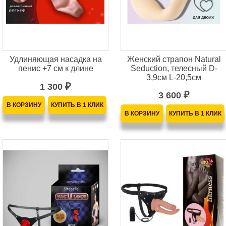
Удлиняющая насадка на
Женский страпон Natural
пенис +7 см к длине
Seduction, телесный D-
3,9см L-20,5см
1 300
₽
3 600
₽