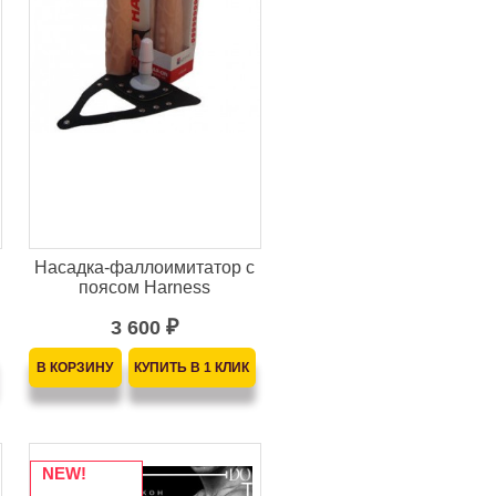
Насадка-фаллоимитатор с
поясом Harness
3 600
₽
NEW!