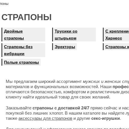
поны
СТРАПОНЫ
Двойные
Трусики со
С креплени
страпоны
штырьком
Харнесс
Страпоны без
Эректоры
Страпоны 
вибрации
Полые страпоны
Мы предлагаем широкий ассортимент
мужских и женских ст
материалов и функциональных возможностей. Наши
профес
отличаются безопасностью, комфортом и реалистичным диза
клиенту найти идеальный товар для своих желаний.
Заказывайте
страпоны с доставкой 24/7
прямо сейчас и на
покупкой без лишних хлопот. В нашем каталоге вы найдете
л
также
аксессуары для страпонов
и другие
секс-игрушки
.