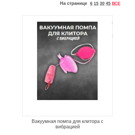
На странице
6
15
30
45
ВСЕ
Вакуумная помпа для клитора с
вибрацией