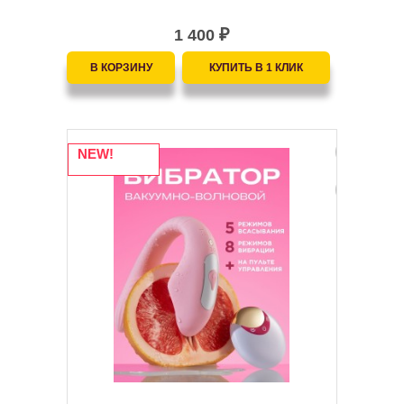
1 400
₽
NEW!