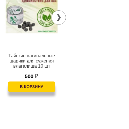
Тайские вагинальные
Смазка возбуждающая
шарики для сужения
Egzo Yes — греющая,
д
влагалища 10 шт
для женщин, с...
500
600
₽
₽