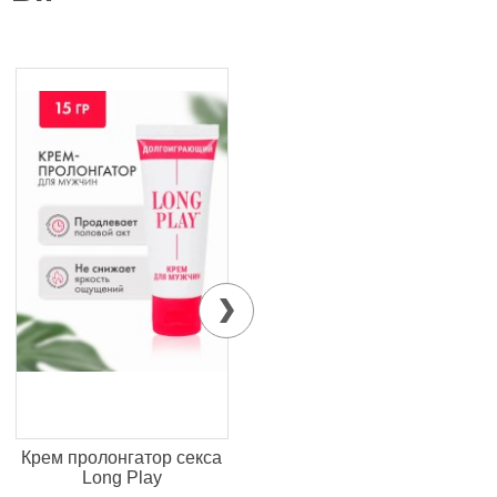
Крем пролонгатор секса
Капсулы для потенции
Long Play
черный муравей, 1 шт
д