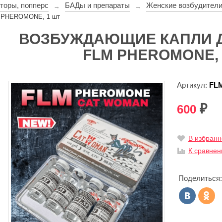
торы, попперс
БАДы и препараты
Женские возбудител
→
→
M PHEROMONE, 1 шт
ВОЗБУЖДАЮЩИЕ КАПЛИ 
FLM PHEROMONE, 
Артикул:
FL
600
₽
В избранн
К сравне
Поделиться: