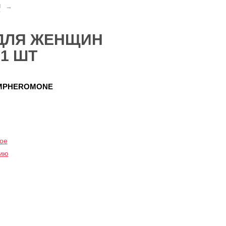
и
→
ДЛЯ ЖЕНЩИН
1 ШТ
MPHEROMONE
ое
нию