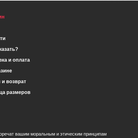
ин
ти
казать?
вка и оплата
азине
 и возврат
ца размеров
воречат вашим моральным и этическим принципам