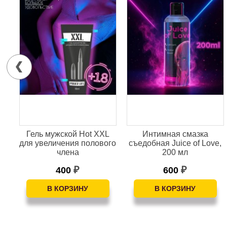
й
Гель мужской Hot XXL
Интимная смазка
для увеличения полового
cъедобная Juice of Love,
.
члена
200 мл
400
600
₽
₽