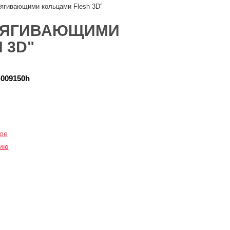
тягивающими кольцами Flesh 3D"
УТЯГИВАЮЩИМИ
 3D"
009150h
ое
нию