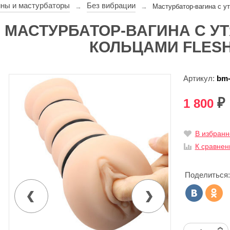
ины и мастурбаторы
Без вибрации
→
→
Мастурбатор-вагина с у
МАСТУРБАТОР-ВАГИНА С 
КОЛЬЦАМИ FLESH
Артикул:
bm-
1 800
₽
В избранн
К сравне
Поделиться: