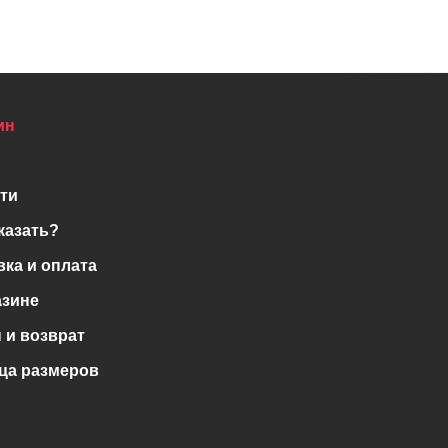
ин
ти
казать?
вка и оплата
азине
 и возврат
ца размеров