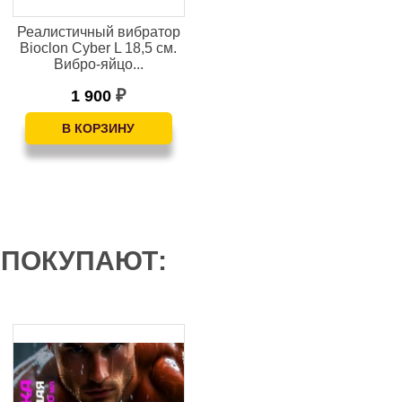
Реалистичный вибратор
Реалистичный вибратор
Bioclon Cyber L 18,5 см.
Human Copy L 19 см, D
Вибро-яйцо...
4,5 см
1 900
1 900
₽
₽
 ПОКУПАЮТ: