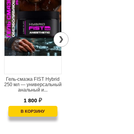
Гель-смазка FIST Hybrid
Крем для увеличения
250 мл — универсальный
члена "Персидский шах",
анальный и...
50 мл
1 800
1 500
₽
₽