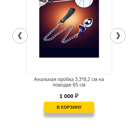
я
Анальная пробка 3,3*8,2 см на
Фа
поводке 65 см
1 000
₽