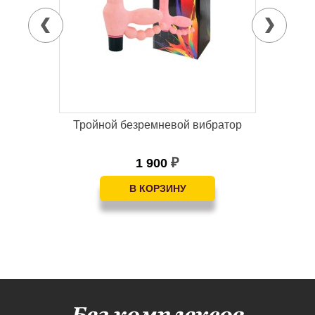
виде
Тройной безремневой вибратор
К
1 900
₽