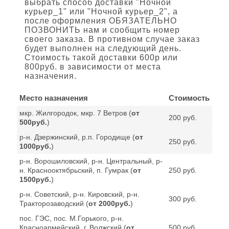
выбрать способ доставки "Ночной
курьер_1" или "Ночной курьер_2", а
после оформления ОБЯЗАТЕЛЬНО
ПОЗВОНИТЬ нам и сообщить номер
своего заказа. В противном случае заказ
будет выполнен на следующий день.
Стоимость такой доставки 600р или
800руб. в зависимости от места
назначения.
Место назначения
Стоимость
мкр. Жилгородок, мкр. 7 Ветров (
от
200 руб.
500руб.
)
р-н. Дзержинский, р.п. Городище (
от
250 руб.
1000руб.
)
р-н. Ворошиловский, р-н. Центральный, р-
н. Краснооктябрьский, п. Гумрак (
от
250 руб.
1500руб.
)
р-н. Советский, р-н. Кировский, р-н.
300 руб.
Тракторозаводский (
от 2000руб.
)
пос. ГЭС, пос. М.Горького, р-н.
Красноармейский, г. Волжский (
от
500 руб.