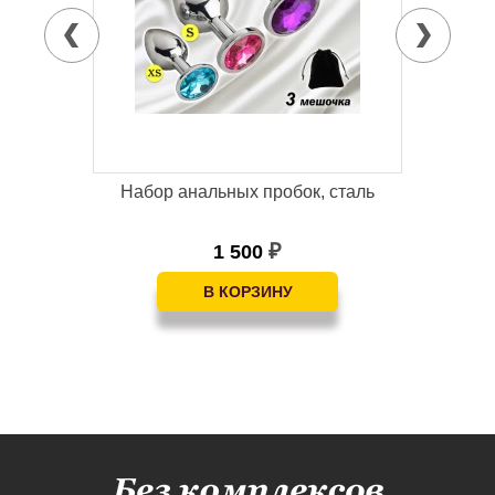
Набор анальных пробок, сталь
Ре
1 500
₽