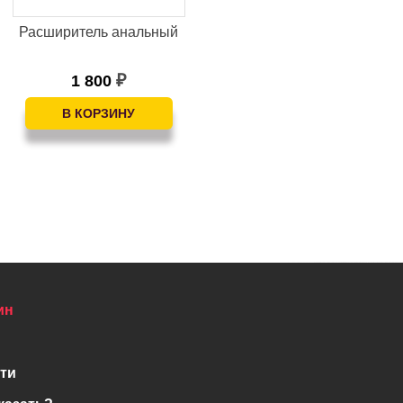
Расширитель анальный
Реалистичный вибратор
Сильвестр 22 см с
нагревом и...
1 800
₽
4 000
₽
ин
ти