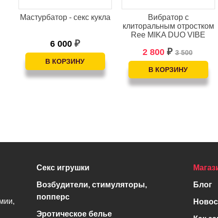
а
Мастурбатор - секс кукла
Вибратор с
клиторальным отростком
Ree MIKA DUO VIBE
6 000
₽
2 800
₽
3 500
Секс игрушки
Магаз
Возбудители, стимуляторы,
Блог
попперс
мии,
Новос
Эротическое белье