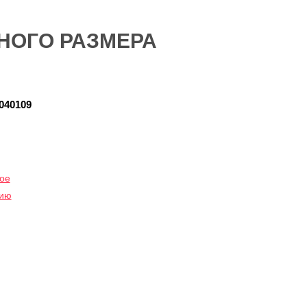
НОГО РАЗМЕРА
040109
ое
нию