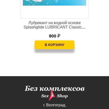
s —
Лубрикант на водной основе
По
Splashglide LUBRICANT Classic,...
900
₽
г. Волгоград,