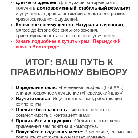
Для чего идеален
: Для мужчин, которые хотят
получить
долговременный, стабильный результат
и улучшить здоровье интимной области без резких
«разогревающих» ощущений.
Ключевое преимущество
:
Натуральный состав
,
мягкое действие без сильного жжения,
ориентированность на постепенное улучшение.
Узнать подробнее и купить крем «Персидский
шах» в Волгограде
ИТОГ: ВАШ ПУТЬ К
ПРАВИЛЬНОМУ ВЫБОРУ
Определите цель
: Мгновенный эффект (Hot XXL)
или долгосрочное улучшение («Персидский шах»).
Изучите состав
: Ищите конкретные, работающие
компоненты.
Оцените безопасность
: Гипоаллергенность,
совместимость с контрацептивами.
Прочитайте инструкцию
: Убедитесь, что схема
применения вам понятна и комфортна.
Покупайте в надежном месте
: В магазине, где можно
получить консультацию и гарантированно