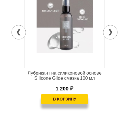
Лубрикант на силиконовой основе
См
 мл
Silicone Glide смазка 100 мл
1 200
₽