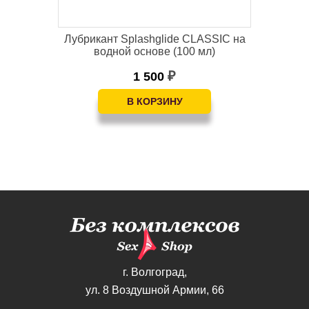
Лубрикант Splashglide CLASSIC на
Ана
водной основе (100 мл)
1 500
₽
г. Волгоград,
ул. 8 Воздушной Армии, 66